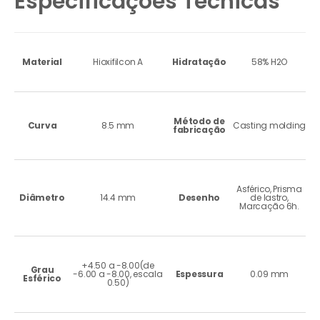
Especificações Técnicas
Material
Hioxifilcon A
Hidratação
58% H2O
Método de
Curva
8.5 mm
Casting molding
fabricação
Asférico, Prisma
Diâmetro
14.4 mm
Desenho
de lastro,
Marcação 6h.
+4.50 a -8.00(de
Grau
-6.00 a -8.00, escala
Espessura
0.09 mm
Esférico
0.50)