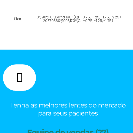
10°, 90°,110°,160° a 180° (Cil -0.75, -1.25, -1.75, -2.25)
Eixo
20°,70°,80°,100°,170°(Cil -0.75, -1.25, -1.75)
Tenha as melhores lentes do mercado
para seus pacientes
Equipe de vendas (27)