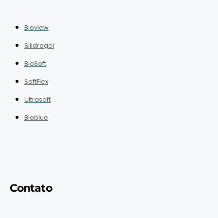
Bioview
Silidrogel
BioSoft
SoftFlex
Ultrasoft
Bioblue
Contato