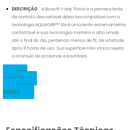
DESCRIÇÃO
⠀ A Biosoft 1-day Tórica é a primeira lente
de contato descartável diária biocompatível com a
tecnologia AQUAGRIP™. Ela é uma lente extremamente
confortável e sua tecnologia mantém o olho úmido
até o final do dia, perdendo menos de 1% de umidade
após 8 horas de uso. Sua superfície não-iônica rejeita
o acúmulo de proteínas e bactérias.
ONDE
COMPRAR
FAZER
PEDIDO