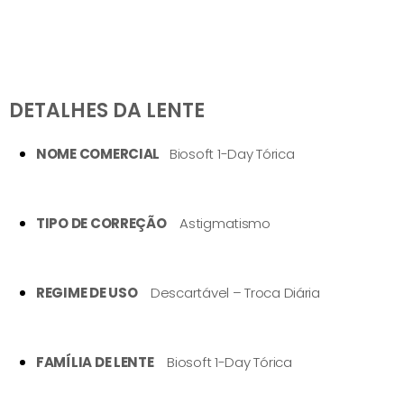
DETALHES DA LENTE
NOME COMERCIAL
⠀Biosoft 1-Day Tórica
TIPO DE CORREÇÃO
⠀ Astigmatismo
REGIME DE USO
⠀ Descartável – Troca Diária
FAMÍLIA DE LENTE
⠀ Biosoft 1-Day Tórica