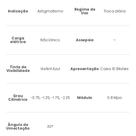
Regime de
Indicação
Astigmatismo
Troca diária
Uso
Carga
Não Iônico
Assepsia
–
elétrica
Tinta de
Visitint Azul
Apresentação
Caixa 10 Blisters
Visibilidade
Grau
-0.75, -1.25, -1.75, -2.25
Módulo
0.8 Mpa
Cilíndrico
Ângulo de
30°
Umectação