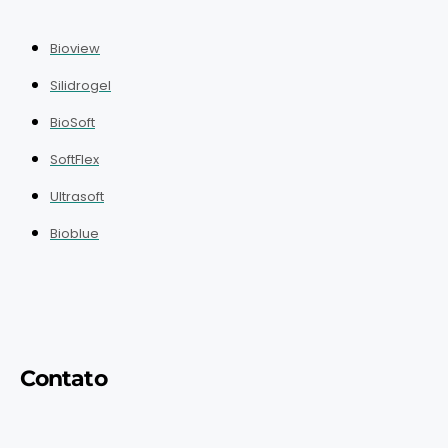
Bioview
Silidrogel
BioSoft
SoftFlex
Ultrasoft
Bioblue
Contato