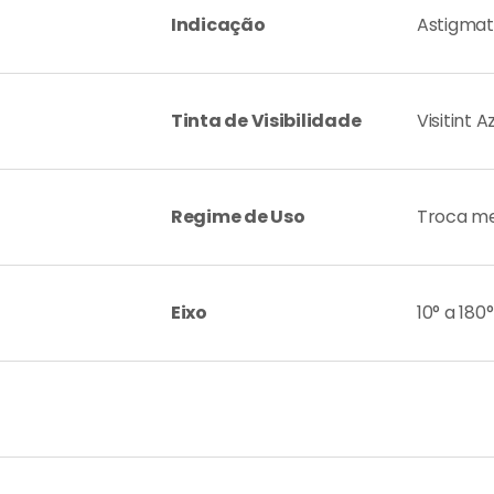
Indicação
Astigma
Tinta de Visibilidade
Visitint A
Regime de Uso
Troca m
Eixo
10° a 180