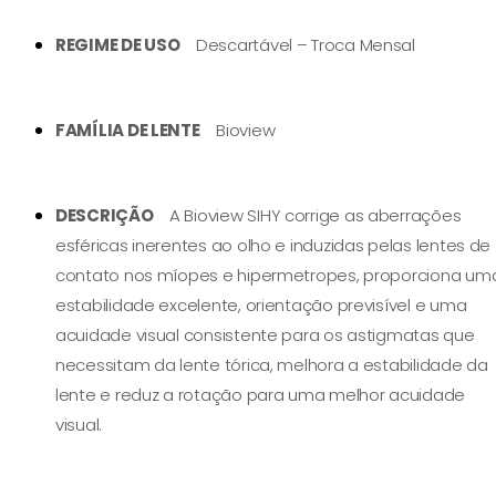
REGIME DE USO
⠀ Descartável – Troca Mensal
FAMÍLIA DE LENTE
⠀ Bioview
DESCRIÇÃO
⠀ A Bioview SIHY corrige as aberrações
esféricas inerentes ao olho e induzidas pelas lentes de
contato nos míopes e hipermetropes, proporciona um
estabilidade excelente, orientação previsível e uma
acuidade visual consistente para os astigmatas que
necessitam da lente tórica, melhora a estabilidade da
lente e reduz a rotação para uma melhor acuidade
visual.