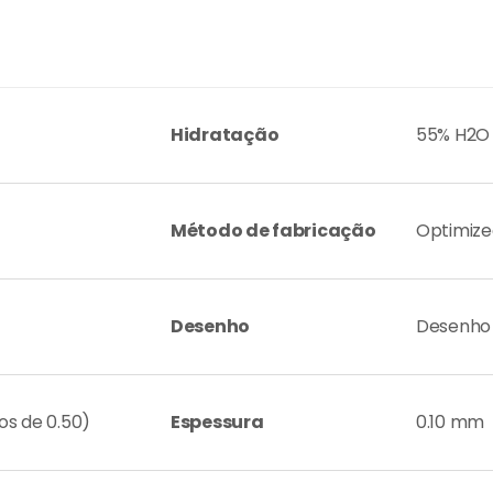
Hidratação
55% H2O
Método de fabricação
Optimize
Desenho
Desenho 
sos de 0.50)
Espessura
0.10 mm