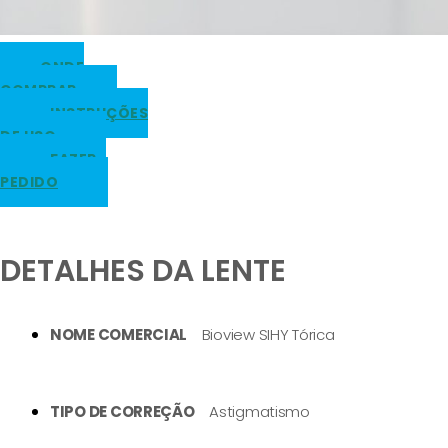
ONDE
COMPRAR
INSTRUÇÕES
DE USO
FAZER
PEDIDO
DETALHES DA LENTE
NOME COMERCIAL
⠀ Bioview SIHY Tórica
TIPO DE CORREÇÃO
⠀ Astigmatismo