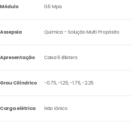
Módulo
0.6 Mpa
Assepsia
Química – Solução Multi Propósito
Apresentação
Caixa 6 Blisters
Grau Cilíndrico
-0.75, -1.25, -1.75, -2.25
Carga elétrica
Não Iônico