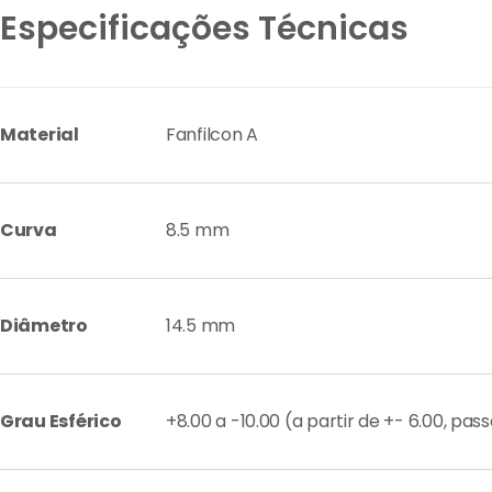
Especificações Técnicas
Material
Fanfilcon A
Curva
8.5 mm
Diâmetro
14.5 mm
Grau Esférico
+8.00 a -10.00 (a partir de +- 6.00, pas