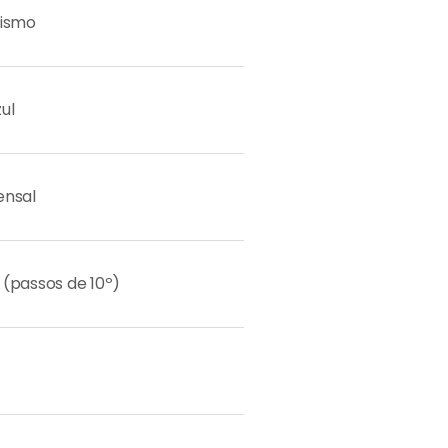
tismo
zul
ensal
° (passos de 10º)