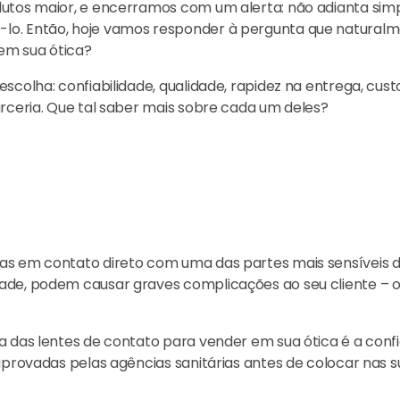
odutos maior, e encerramos com um alerta: não adianta si
-lo. Então, hoje vamos responder à pergunta que natural
em sua ótica?
scolha: confiabilidade, qualidade, rapidez na entrega, cust
arceria. Que tal saber mais sobre cada um deles?
as em contato direto com uma das partes mais sensíveis d
dade, podem causar graves complicações ao seu cliente – 
a das lentes de contato para vender em sua ótica é a confi
aprovadas pelas agências sanitárias antes de colocar nas su