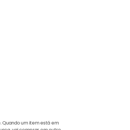
te. Quando um item está em
e busca, vai comprar em outro