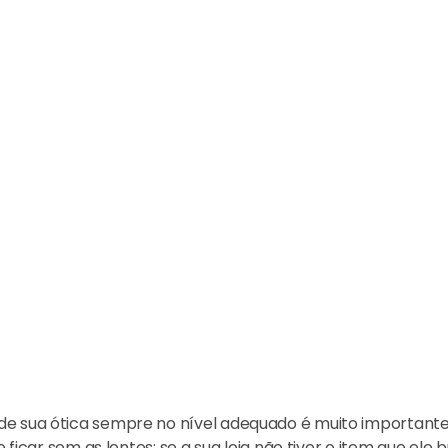
 de sua ótica sempre no nível adequado é muito importan
e ficar sem as lentes; se a sua loja não tiver o item que el