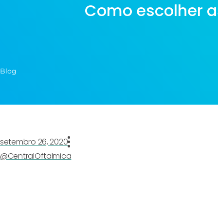
Como escolher as
Blog
setembro 26, 2020
@CentralOftalmica