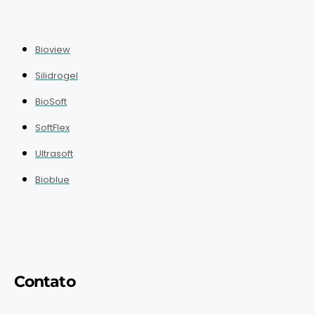
Bioview
Silidrogel
BioSoft
SoftFlex
Ultrasoft
Bioblue
Contato