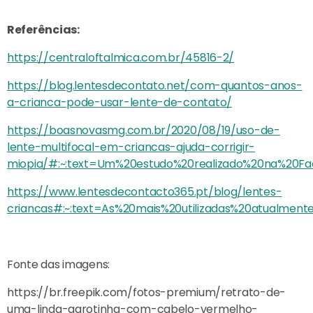
Referências:
https://centraloftalmica.com.br/45816-2/
https://blog.lentesdecontato.net/com-quantos-anos-
a-crianca-pode-usar-lente-de-contato/
https://boasnovasmg.com.br/2020/08/19/uso-de-
lente-multifocal-em-criancas-ajuda-corrigir-
miopia/#:~:text=Um%20estudo%20realizado%20na%20
https://www.lentesdecontacto365.pt/blog/lentes-
criancas#:~:text=As%20mais%20utilizadas%20atualm
Fonte das imagens:
https://br.freepik.com/fotos-premium/retrato-de-
uma-linda-garotinha-com-cabelo-vermelho-