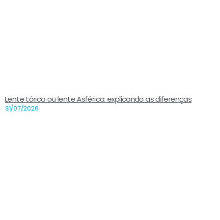
Lente tórica ou lente Asférica: explicando as diferenças
31/07/2026