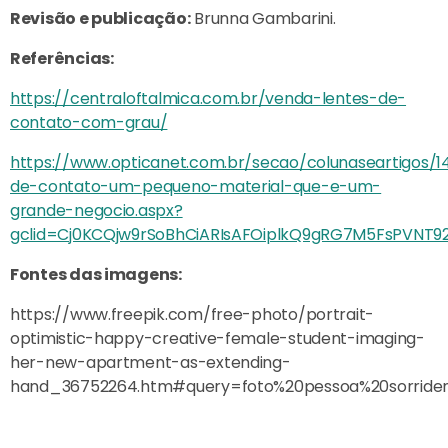
Revisão e publicação:
Brunna Gambarini.
Referências:
https://centraloftalmica.com.br/venda-lentes-de-
contato-com-grau/
https://www.opticanet.com.br/secao/colunaseartigos/1
de-contato-um-pequeno-material-que-e-um-
grande-negocio.aspx?
gclid=Cj0KCQjw9rSoBhCiARIsAFOiplkQ9gRG7M5FsPVNT9
Fontes das imagens:
https://www.freepik.com/free-photo/portrait-
optimistic-happy-creative-female-student-imaging-
her-new-apartment-as-extending-
hand_36752264.htm#query=foto%20pessoa%20sorriden