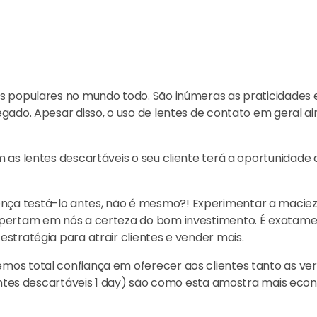
is populares no mundo todo. São inúmeras as praticidades
gado. Apesar disso, o uso de lentes de contato em geral a
 as lentes descartáveis o seu cliente terá a oportunidade
ça testá-lo antes, não é mesmo?! Experimentar a maciez 
spertam em nós a certeza do bom investimento. É exatamen
estratégia para atrair clientes e vender mais.
mos total confiança em oferecer aos clientes tanto as v
(lentes descartáveis 1 day) são como esta amostra mais e