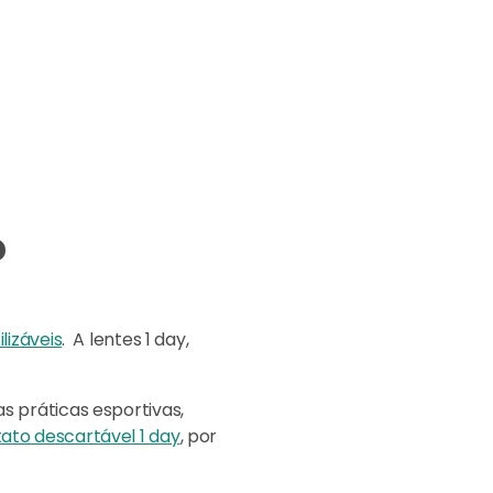
?
lizáveis
. A lentes 1 day,
s práticas esportivas,
ato descartável 1 day
, por