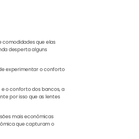
 e comodidades que elas
inda desperta alguns
 de experimentar o conforto
e o conforto dos bancos, a
te por isso que as lentes
ersões mais econômicas
conômica que capturam o