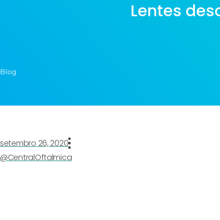
Lentes desc
Blog
setembro 26, 2020
@CentralOftalmica