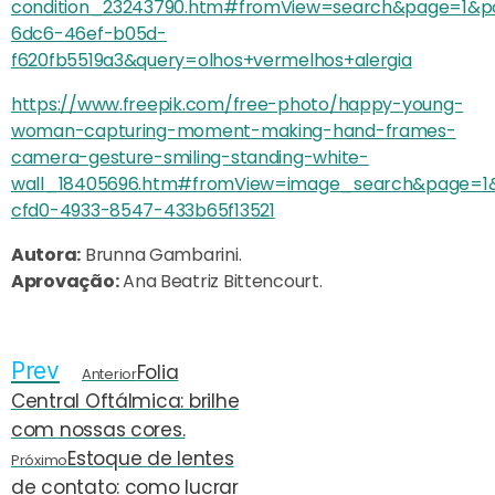
condition_23243790.htm#fromView=search&page=1&pos
6dc6-46ef-b05d-
f620fb5519a3&query=olhos+vermelhos+alergia
https://www.freepik.com/free-photo/happy-young-
woman-capturing-moment-making-hand-frames-
camera-gesture-smiling-standing-white-
wall_18405696.htm#fromView=image_search&page=1&p
cfd0-4933-8547-433b65f13521
Autora:
Brunna Gambarini.
Aprovação:
Ana Beatriz Bittencourt.
Prev
Folia
Anterior
Central Oftálmica: brilhe
com nossas cores.
Estoque de lentes
Próximo
de contato: como lucrar