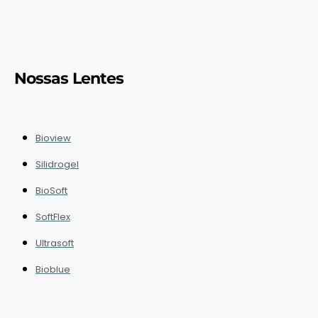
Nossas Lentes
Bioview
Silidrogel
BioSoft
SoftFlex
Ultrasoft
Bioblue