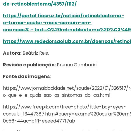
do-retinoblastoma/4357/1112/
https://portal.fiocruz.br/noticia/retinoblastoma-
o-tumor-ocular-mais-comum-em-
criancas#:~:text=O%20retinoblastoma%20%C3%
https://www.rededorsaoluiz.com.br/doencas/retin
Autora:
Beátriz Reis.
Revisão e publicação:
Brunna Gambarini.
Fonte das imagens:
https://www.jornaldacidade.net/saude/2022/01/326517/
o-que-e-e-quais-sao-os-sintomas-do-ca.html
https://www.freepik.com/free-photo/little-boy-eyes-
consult_13447387.htm#query=exame%20ocular%20em%
0c56-44ac-bff1-eeeed47717ab