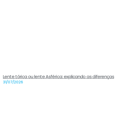
Lente tórica ou lente Asférica: explicando as diferenças
31/07/2026