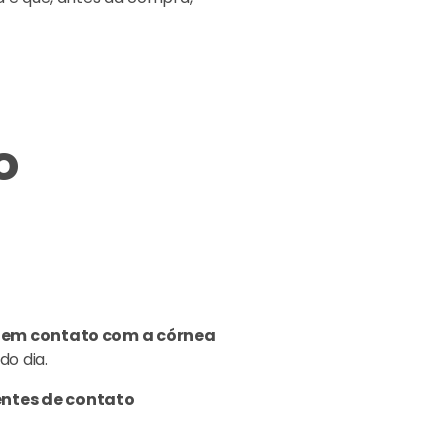
o
e em contato com a córnea
do dia.
entes de contato