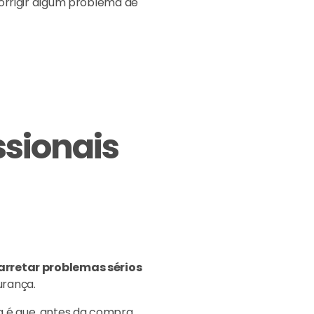
orrigir algum problema de
ssionais
arretar problemas sérios
urança.
ia é que, antes da compra,