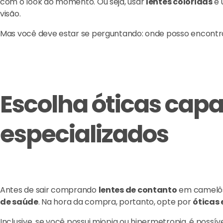
com o look do momento. Ou seja, usar
lentes coloridas
é 
visão.
Mas você deve estar se perguntando: onde posso encont
Escolha óticas capa
especializados
Antes de sair comprando
lentes de contanto
em camelôs 
de saúde
. Na hora da compra, portanto, opte por
óticas
Inclusive, se você possui miopia ou hipermetropia, é possível