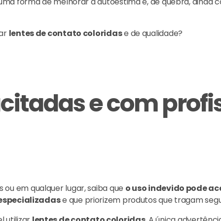
uma forma de melhorar a autoestima e, de quebra, ainda c
rar
lentes de contato coloridas
e de qualidade?
citadas e com profi
ou em qualquer lugar, saiba que
o uso indevido pode ac
 especializadas
e que priorizem produtos que tragam seg
 utilizar
lentes de contato coloridas
. A única advertênc