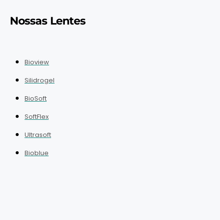
Nossas Lentes
Bioview
Silidrogel
BioSoft
SoftFlex
Ultrasoft
Bioblue