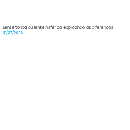
Lente tórica ou lente Asférica: explicando as diferenças
31/07/2026