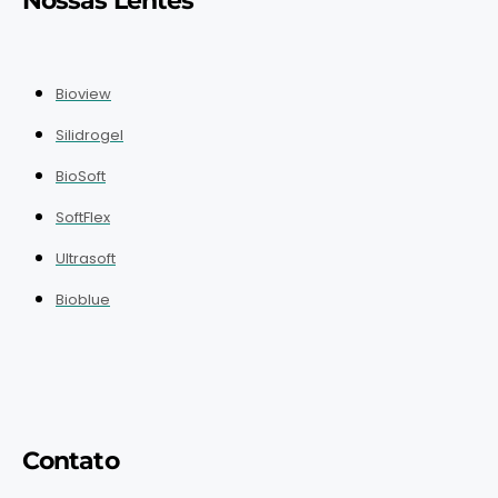
Nossas Lentes
Bioview
Silidrogel
BioSoft
SoftFlex
Ultrasoft
Bioblue
Contato